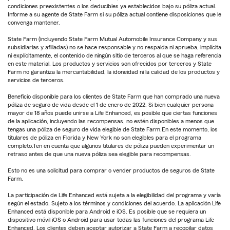
condiciones preexistentes o los deducibles ya establecidos bajo su póliza actual.
Informe a su agente de State Farm si su póliza actual contiene disposiciones que le
convenga mantener.
State Farm (incluyendo State Farm Mutual Automobile Insurance Company y sus
subsidiarias y afiliadas) no se hace responsable y no respalda ni aprueba, implícita
ni explícitamente, el contenido de ningún sitio de terceros al que se haga referencia
en este material. Los productos y servicios son ofrecidos por terceros y State
Farm no garantiza la mercantabilidad, la idoneidad ni la calidad de los productos y
servicios de terceros.
Beneficio disponible para los clientes de State Farm que han comprado una nueva
póliza de seguro de vida desde el 1 de enero de 2022. Si bien cualquier persona
mayor de 18 años puede unirse a Life Enhanced, es posible que ciertas funciones
de la aplicación, incluyendo las recompensas, no estén disponibles a menos que
tengas una póliza de seguro de vida elegible de State Farm.En este momento, los
titulares de póliza en Florida y New York no son elegibles para el programa
completo.Ten en cuenta que algunos titulares de póliza pueden experimentar un
retraso antes de que una nueva póliza sea elegible para recompensas.
Esto no es una solicitud para comprar o vender productos de seguros de State
Farm.
La participación de Life Enhanced está sujeta a la elegibilidad del programa y varía
según el estado. Sujeto a los términos y condiciones del acuerdo. La aplicación Life
Enhanced está disponible para Android e iOS. Es posible que se requiera un
dispositivo móvil iOS o Android para usar todas las funciones del programa Life
Enhanced. Los clientes deben aceptar autorizar a State Farm a recopilar datos