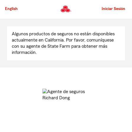
Pasar
al
English
Iniciar Sesión
contenido
principal
Comienzo
del
Algunos productos de seguros no están disponibles
contenido
actualmente en California. Por favor, comuníquese
principal
con su agente de State Farm para obtener más
información.