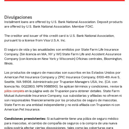
Divulgaciones
Installment loans are offered by U.S. Bank National Association. Deposit products
are offered by U.S. Bank National Association. Member FDIC.
The creditor and issuer of this credit card is U.S. Bank National Association,
pursuant to a license from Visa U.S.A. Inc.
El seguro de vida y las anualidades son emitidos por State Farm Life Insurance
Company. (Sin licencia en MA, NY y WI) State Farm Life and Accident Assurance
Company (con licencia en New York y Wisconsin) Oficinas centrales, Bloomington,
Illinois.
Los productos de seguro de mascotas son suscritos en los Estados Unidos por
American Pet Insurance Company y ZPIC Insurance Company, 6100-4th Ave S,
Seattle, WA 98108. Administrado por Trupanion Managers USA, Inc. (CA: con
licencia No. 0G22803, NPN 9588590). Se aplican términos y condiciones, revise la
póliza completa
en la página web de Trupanion para obtener detalles. State Farm
Mutual Automobile Insurance Company, sus subsidiarias y afiliadas no ofrecen ni
son responsables financieramente por los productos de seguro de mascotas.
State Farm es una entidad independiente y no está afiliada con Trupanion ni con
American Pet Insurance.
Condiciones preexistentes:
Si actualmente tiene una póliza de seguro médico
para mascotas, el cambio de compañía de seguros o la compra de una nueva
póliza podría afectar ciertas disposiciones, tales como las coberturas para