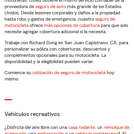
motonetas. Usted obtiene el mismo servicio confiable de la
proveedora de
seguro de auto
más grande de los Estados
Unidos. Desde lesiones corporales y daños a la propiedad
hasta robo y gastos de emergencia, nuestro
seguro de
motocicleta
ofrece
más opciones de cobertura
para que solo
necesite agregar cobertura adicional si la necesita.
Trabaje con Richard Dong en San Juan Capistrano, CA, para
personalizar su póliza con coberturas, descuentos y
complementos opcionales para su motocicleta. La
disponibilidad y la elegibilidad pueden variar.
Comience su
cotización de seguro de motocicleta
hoy
mismo.
Vehículos recreativos
¿Disfruta del aire libre con una
casa rodante
, un
remolque de
acampada
, una
embarcación
o un
vehículo todoterreno
? ¡El