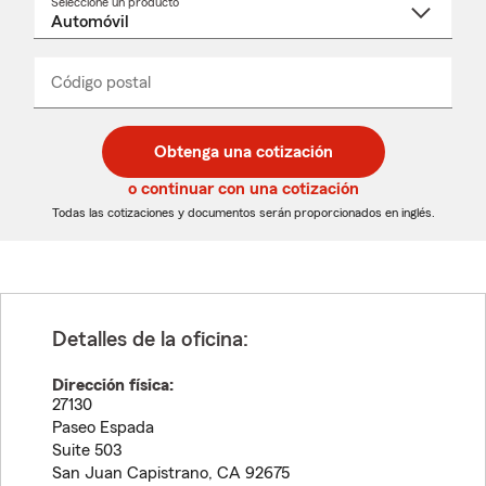
Seleccione un producto
Seleccione
un
nombre
de
producto
del
Código postal
Ingresa
Ingresa
_____
menú
un
un
desplegable
código
código
postal
postal
Obtenga una cotización
de
de
5
5
o continuar con una cotización
dígitos
dígitos
Todas las cotizaciones y documentos serán proporcionados en inglés.
Detalles de la oficina:
Dirección física:
27130
Paseo Espada
Suite 503
San Juan Capistrano
,
CA
92675