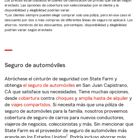
Los precios están basados en planes de clasificación de primas que varían según
el estado. Las opciones de cobertura son seleccionadas por el cliente y la
disponibilidad y elegibilidad podrían variar.
*Los clientes siempre pueden elegir comprar solo una póliza, pero en ese caso el
descuento por dos o más compras de diferentes líneas de seguro no aplicará. Los
ahorros, nombres de los descuentos, porcentajes, disponibilidad y elegibilidad
podrían variar según el estado.
Seguro de automóviles
Abróchese el cinturón de seguridad con State Farm y
obtenga
el seguro de automóviles
en San Juan Capistrano,
CA que satisface sus necesidades. Tiene muchas opciones,
desde
cobertura
contra
choques
y
amplia hasta de alquiler
y
de
viajes compartidos
. Si necesita más que una póliza de
seguro de automóviles para la familia, nosotros proveemos
cobertura de seguro de carros para nuevos conductores,
viajeros de negocios, coleccionistas y más. Sin mencionar que
State Farm es el proveedor de seguro de automóviles más
1
grande en los Estados Unidos
. Podría incluso ahorrar más